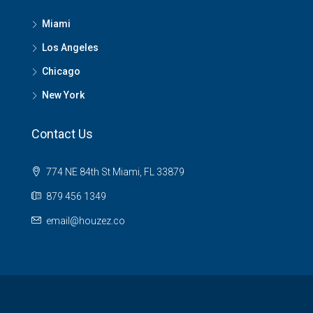
Miami
Los Angeles
Chicago
New York
Contact Us
774 NE 84th St Miami, FL 33879
879 456 1349
email@houzez.co