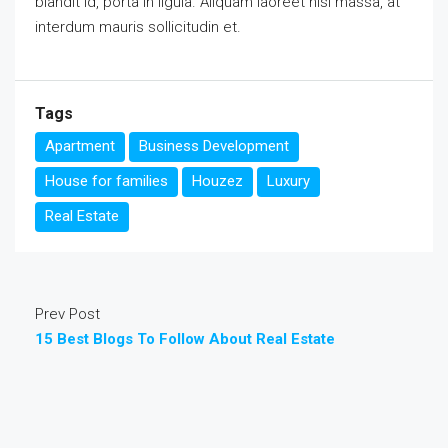
blandit id, porta in ligula. Aliquam laoreet nisl massa, at
interdum mauris sollicitudin et.
Tags
Apartment
Business Development
House for families
Houzez
Luxury
Real Estate
Prev Post
15 Best Blogs To Follow About Real Estate